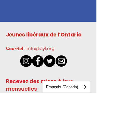
Jeunes libéraux de l’Ontario
Courriel
:
info@oyl.org
Recevez des mises à jour 
Français (Canada)
mensuelles
Entrez votre courriel ici
*
Oui, abonnez-moi à votre 
infolettre.
*
S’inscrire!